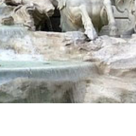
Breakfast The Center of Rome dispone di camere
oppie
,
triple
e
quadruple
. Tutte con bagno in