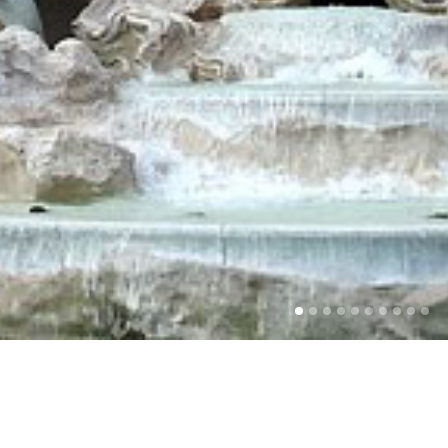
 Bed and Breakfast –
In via Cola di Rienzo,
Il Bed & 
 degli acquisti più esclusive e varie di Roma,
singole
,
d